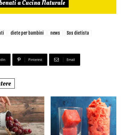
bonati a Cucina Naturale
ti
diete per bambini
news
Sos dietista
edin
Pinterest
Email
utore