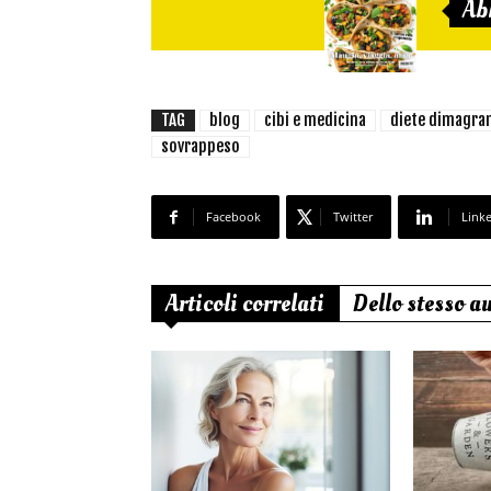
Ab
TAG
blog
cibi e medicina
diete dimagran
sovrappeso
Facebook
Twitter
Link
Articoli correlati
Dello stesso a