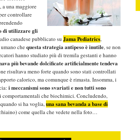
, a una maggiore
 per controllare
e prendendo
o di utilizzare gli
Jama Pediatrics
tudio canadese pubblicato su
,
questa strategia antipeso è inutile
ne umano che
, se non
ercatori hanno studiato più di tremila gestanti e hanno
ava più bevande dolcificate artificialmente tendeva
one risultava meno forte quando sono stati controllati
l’apporto calorico, ma comunque è rimasta. Insomma, i
i meccanismi sono svariati e non tutti sono
cia:
ori comportamentali che biochimici. Concludendo,
una sana bevanda a base di
 quando si ha voglia,
chiaino) come quella che vedete nella foto…