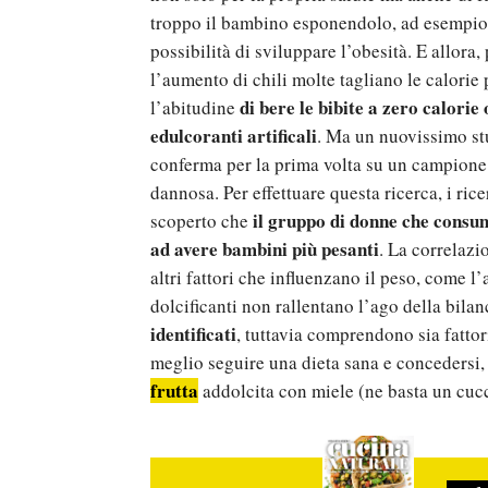
troppo il bambino esponendolo, ad esempio
possibilità di sviluppare l’obesità. E allora,
l’aumento di chili molte tagliano le calori
di bere le bibite a zero calorie 
l’abitudine
edulcoranti artificali
. Ma un nuovissimo s
conferma per la prima volta su un campio
dannosa. Per effettuare questa ricerca, i ric
il gruppo di donne che consum
scoperto che
ad avere bambini più pesanti
. La correlazi
altri fattori che influenzano il peso, come 
dolcificanti non rallentano l’ago della bilan
identificati
, tuttavia comprendono sia fatt
meglio seguire una dieta sana e concedersi,
frutta
addolcita con miele (ne basta un cuc