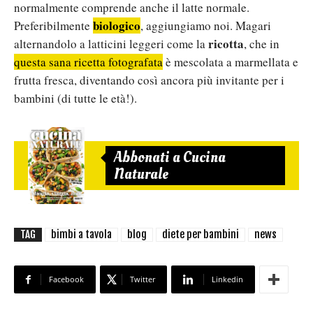
normalmente comprende anche il latte normale.
biologico
Preferibilmente
, aggiungiamo noi. Magari
ricotta
alternandolo a latticini leggeri come la
, che in
questa sana ricetta fotografata
è mescolata a marmellata e
frutta fresca, diventando così ancora più invitante per i
bambini (di tutte le età!).
Abbonati a Cucina
Naturale
TAG
bimbi a tavola
blog
diete per bambini
news
Facebook
Twitter
Linkedin