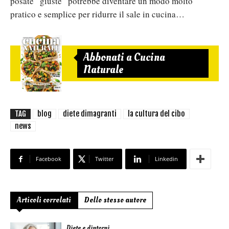
posate “giuste” potrebbe diventare un modo molto
pratico e semplice per ridurre il sale in cucina…
Abbonati a Cucina
Naturale
TAG
blog
diete dimagranti
la cultura del cibo
news
Facebook
Twitter
Linkedin
Articoli correlati
Dello stesso autore
Diete e dintorni