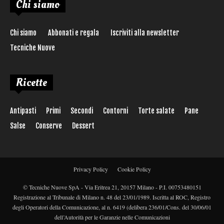
Chi siamo
Chi siamo
Abbonati e regala
Iscriviti alla newsletter
Tecniche Nuove
Ricette
Antipasti
Primi
Secondi
Contorni
Torte salate
Pane
Salse
Conserve
Dessert
Privacy Policy
Cookie Policy
© Tecniche Nuove SpA - Via Eritrea 21, 20157 Milano - P.I. 00753480151
Registrazione al Tribunale di Milano n. 48 del 23/01/1989. Iscritta al ROC, Registro
degli Operatori della Comunicazione, al n. 6419 (delibera 236/01/Cons. del 30/06/01
dell’Autorità per le Garanzie nelle Comunicazioni