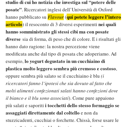
studio di cui ho notizia che investiga sul “potere delle
posate”
. Ricercatori inglesi dell’Università di Oxford
qui potete leggere l’intero
hanno pubblicato su
Flavour
(
articolo
nei quali
) il resoconto di 3 diversi esperimenti
hanno somministrato gli stessi cibi ma con posate
diverse
sia di forma, di peso che di colore. E i risultati gli
hanno dato ragione: la nostra percezione viene
modificata anche dal tipo di posata che adoperiamo. Ad
lo yogurt degustato in un cucchiaino di
esempio,
plastica molto leggero sembra più cremoso e costoso
,
oppure sembra più salato se il cucchiaino è blu
(i
ricercatori fanno l’ipotesi che sia dovuto al fatto che
molti alimenti confezionati salati hanno confezioni dove
il bianco e il blu sono associati
). Come pure appaiono
i tocchetti dello stesso formaggio se
più salati e saporiti
assaggiati direttamente dal coltello
e non da
stuzzicadenti, cucchiai o forchette. Chissà, forse usare le