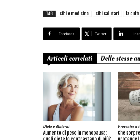
TAG
cibi e medicina
cibi salutari
la cult
Facebook
Twitter
Link
Articoli correlati
Dello stesso a
Diete e dintorni
Prevenire a t
Aumento di peso in menopausa:
Che sorpre
quali diete lo contrastano di più?
protegge la