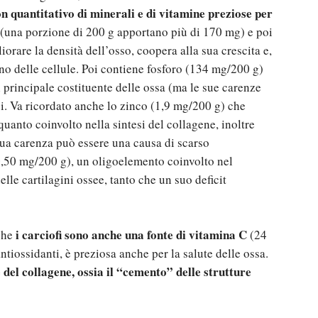
on quantitativo di minerali e di vitamine preziose per
(una porzione di 200 g apportano più di 170 mg) e poi
orare la densità dell’osso, coopera alla sua crescita e,
terno delle cellule. Poi contiene fosforo (134 mg/200 g)
il principale costituente delle ossa (ma le sue carenze
bi. Va ricordato anche lo zinco (1,9 mg/200 g) che
quanto coinvolto nella sintesi del collagene, inoltre
sua carenza può essere una causa di scarso
0,50 mg/200 g), un oligoelemento coinvolto nel
lle cartilagini ossee, tanto che un suo deficit
i carciofi sono anche una fonte di vitamina C
 che
(24
ntiossidanti, è preziosa anche per la salute delle ossa.
e del collagene, ossia il “cemento” delle strutture