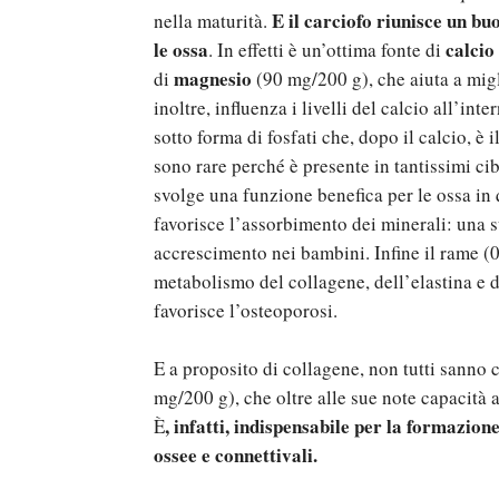
E il carciofo riunisce un bu
nella maturità.
le ossa
calcio
. In effetti è un’ottima fonte di
magnesio
di
(90 mg/200 g), che aiuta a migli
inoltre, inﬂuenza i livelli del calcio all’in
sotto forma di fosfati che, dopo il calcio, è 
sono rare perché è presente in tantissimi ci
svolge una funzione benefica per le ossa in 
favorisce l’assorbimento dei minerali: una 
accrescimento nei bambini. Infine il rame (
metabolismo del collagene, dell’elastina e de
favorisce l’osteoporosi.
E a proposito di collagene, non tutti sanno
mg/200 g), che oltre alle sue note capacità a
, infatti, indispensabile per la formazion
È
ossee e connettivali.