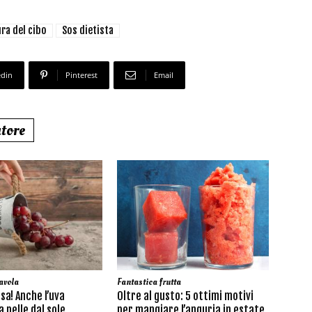
ura del cibo
Sos dietista
edin
Pinterest
Email
utore
avola
Fantastica frutta
sa! Anche l’uva
Oltre al gusto: 5 ottimi motivi
 pelle dal sole
per mangiare l’anguria in estate