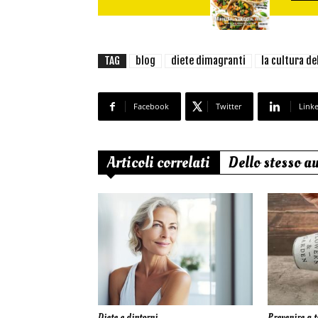
TAG
blog
diete dimagranti
la cultura de
Facebook
Twitter
Link
Articoli correlati
Dello stesso a
Diete e dintorni
Prevenire a t