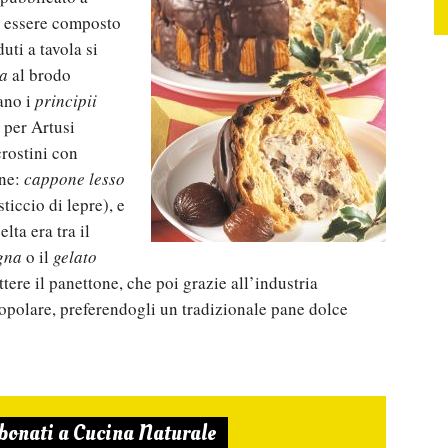
a essere composto
uti a tavola si
na
al brodo
ano i
principii
 per Artusi
crostini con
rne:
cappone lesso
ticcio di lepre), e
lta era tra il
gna
o il
gelato
ettere il panettone, che poi grazie all’industria
popolare, preferendogli un tradizionale pane dolce
bonati a Cucina Naturale