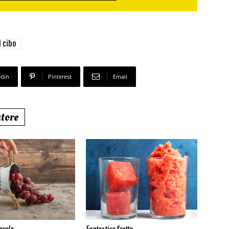
l cibo
edin
Pinterest
Email
utore
avola
Fantastica frutta