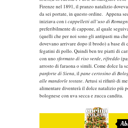
Firenze nel 1891, il pranzo natalizio dovev
da sei portate, in questo ordine. Appena sed
iniziava con i
cappelletti all’uso di Romag
preferibilmente di cappone, al quale seguiv
(quelli che per noi sono gli antipasti ma che
dovevano arrivare dopo il brodo) a base di 
fegatini di pollo. Quindi ben tre piatti di ca
con uno
sformato di riso verde
,
rifreddo
(pas
arrosto di faraona o simili. Come dolce la sce
panforte di Siena
, il
pane certosino di Bolo
alle mandorle tostate
. Artusi si rifiutò di m
alimentare diventerà il dolce natalizio più 
bolognese con uva secca e zucca candita.
Ab