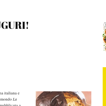
!
UGURI!
a italiana e
el mondo
La
pubblicato a