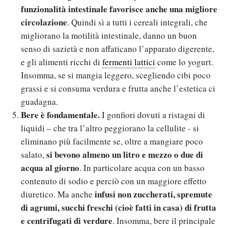
funzionalità intestinale favorisce anche una migliore
circolazione
. Quindi sì a tutti i cereali integrali, che
migliorano la motilità intestinale, danno un buon
senso di sazietà e non affaticano l’apparato digerente,
e gli alimenti ricchi di
fermenti lattici
come lo yogurt.
Insomma, se si mangia leggero, scegliendo cibi poco
grassi e si consuma verdura e frutta anche l’estetica ci
guadagna.
Bere è fondamentale.
I gonfiori dovuti a ristagni di
liquidi – che tra l’altro peggiorano la cellulite - si
eliminano più facilmente se, oltre a mangiare poco
si bevono almeno un litro e mezzo o due di
salato,
acqua
al giorno
. In particolare acqua con un basso
contenuto di sodio e perciò con un maggiore effetto
infusi non zuccherati, spremute
diuretico. Ma anche
di agrumi, succhi freschi (cioè fatti in casa) di frutta
e centrifugati di verdure
. Insomma, bere il principale