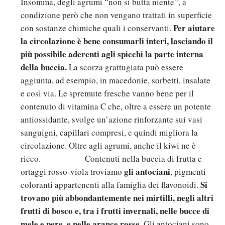
Insomma, degli agrumi “non si butta niente”, a
condizione però che non vengano trattati in superficie
Per aiutare
con sostanze chimiche quali i conservanti.
la circolazione è bene consumarli interi, lasciando il
più possibile aderenti agli spicchi la parte interna
della buccia.
La scorza grattugiata può essere
aggiunta, ad esempio, in macedonie, sorbetti, insalate
e così via. Le spremute fresche vanno bene per il
contenuto di vitamina C che, oltre a essere un potente
antiossidante, svolge un’azione rinforzante sui vasi
sanguigni, capillari compresi, e quindi migliora la
circolazione. Oltre agli agrumi, anche il kiwi ne è
ricco. Contenuti nella buccia di frutta e
gli antociani
ortaggi rosso-viola troviamo
, pigmenti
Si
coloranti appartenenti alla famiglia dei flavonoidi.
trovano più abbondantemente nei mirtilli, negli altri
frutti di bosco e, tra i frutti invernali, nelle bucce di
mele e pere, e nelle arance rosse
. Gli antociani sono