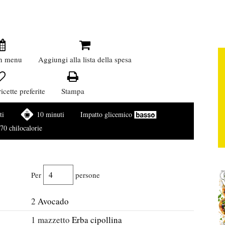
n menu
Aggiungi alla lista della spesa
icette preferite
Stampa
ti
10 minuti
Impatto glicemico
70 chilocalorie
Per
persone
2
Avocado
1
mazzetto
Erba cipollina