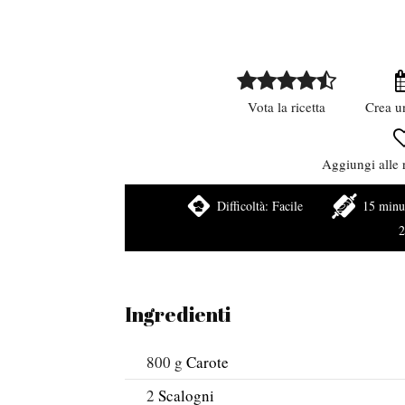
Vota la ricetta
Crea u
Aggiungi alle r
Difficoltà:
Facile
15 minu
2
Ingredienti
800
g
Carote
2
Scalogni