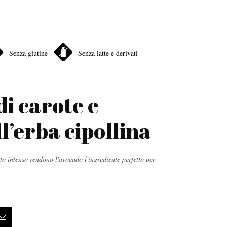
Senza glutine
Senza latte e derivati
di carote e
l’erba cipollina
to intenso rendono l'avocado l'ingrediente perfetto per