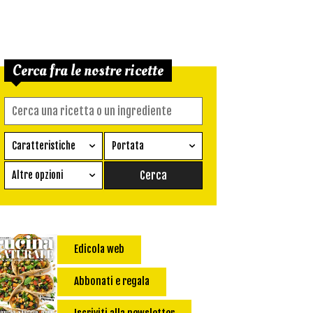
Cerca fra le nostre ricette
Caratteristiche
Portata
Ricetta vegetariana
Antipasto
Altre opzioni
Senza glutine
Conserva
Difficoltà
Senza latte e derivati
Contorno
senza uova
Dessert
Edicola web
Impatto Glicemico:
Vegan
Pane
Primo
Abbonati e regala
Salsa
Calorie max (kcal):