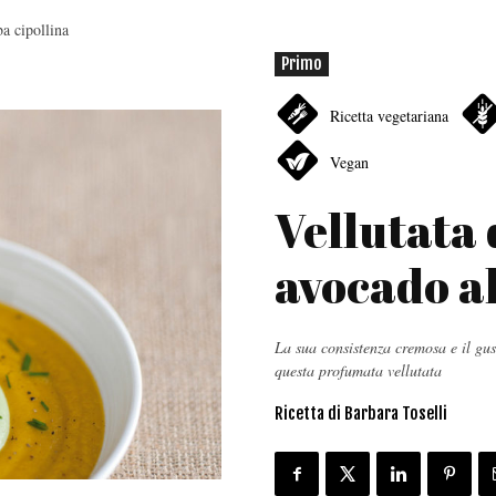
ba cipollina
Primo
Ricetta vegetariana
Vegan
Vellutata 
avocado al
La sua consistenza cremosa e il gus
questa profumata vellutata
Ricetta di Barbara Toselli