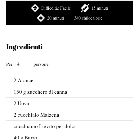
Difficoltà:
Facile
15 minuti
20 minuti
340 chilocalorie
Ingredienti
Per
persone
2
Arance
150
g
zucchero di canna
2
Uova
2
cucchiaio
Maizena
cucchiaino
Lievito per dolci
40
g
Burro