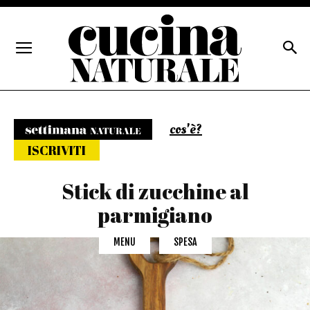
cos'è?
Settimana naturale
ISCRIVITI
Stick di zucchine al
parmigiano
MENU
SPESA