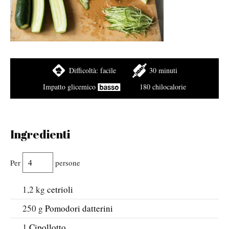
Difficoltà:
facile
30 minuti
Impatto glicemico
180 chilocalorie
Ingredienti
Per
persone
1,2
kg
cetrioli
250
g
Pomodori datterini
1
Cipollotto