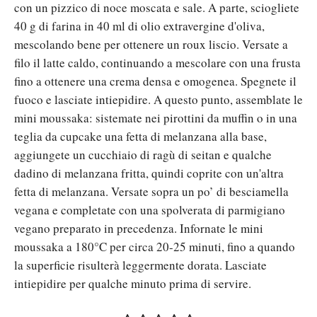
con un pizzico di noce moscata e sale. A parte, sciogliete
40 g di farina in 40 ml di olio extravergine d'oliva,
mescolando bene per ottenere un roux liscio. Versate a
filo il latte caldo, continuando a mescolare con una frusta
fino a ottenere una crema densa e omogenea. Spegnete il
fuoco e lasciate intiepidire. A questo punto, assemblate le
mini moussaka: sistemate nei pirottini da muffin o in una
teglia da cupcake una fetta di melanzana alla base,
aggiungete un cucchiaio di ragù di seitan e qualche
dadino di melanzana fritta, quindi coprite con un'altra
fetta di melanzana. Versate sopra un po’ di besciamella
vegana e completate con una spolverata di parmigiano
vegano preparato in precedenza. Infornate le mini
moussaka a 180°C per circa 20-25 minuti, fino a quando
la superficie risulterà leggermente dorata. Lasciate
intiepidire per qualche minuto prima di servire.