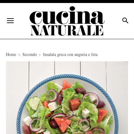
Home
Secondo
Insalata greca con anguria e feta