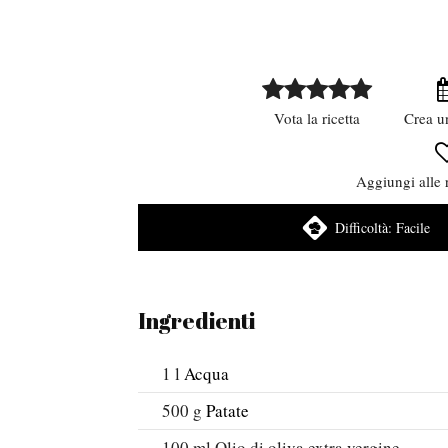
Vota la ricetta
Crea u
Aggiungi alle r
Difficoltà:
Facile
Ingredienti
1
l
Acqua
500
g
Patate
100
ml
Olio di oliva extra vergine