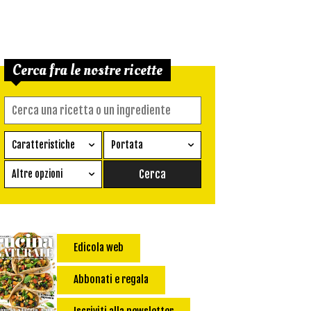
Cerca fra le nostre ricette
Caratteristiche
Portata
Ricetta vegetariana
Antipasto
Altre opzioni
Senza glutine
Conserva
Difficoltà
Senza latte e derivati
Contorno
senza uova
Dessert
Edicola web
Impatto Glicemico:
Vegan
Pane
Primo
Abbonati e regala
Salsa
Calorie max (kcal):