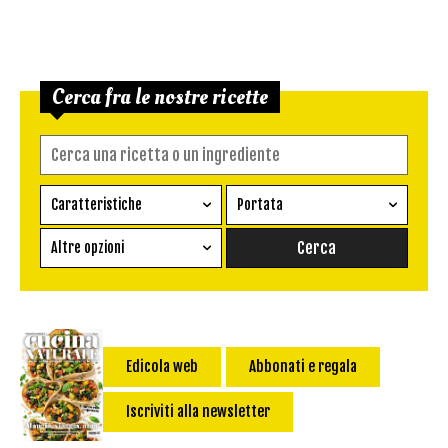
Cerca fra le nostre ricette
Caratteristiche
Portata
Ricetta vegetariana
Antipasto
Altre opzioni
Senza glutine
Conserva
Difficoltà
Senza latte e derivati
Contorno
senza uova
Dessert
Impatto Glicemico:
Vegan
Pane
Edicola web
Abbonati e regala
Primo
Iscriviti alla newsletter
Salsa
Calorie max (kcal):