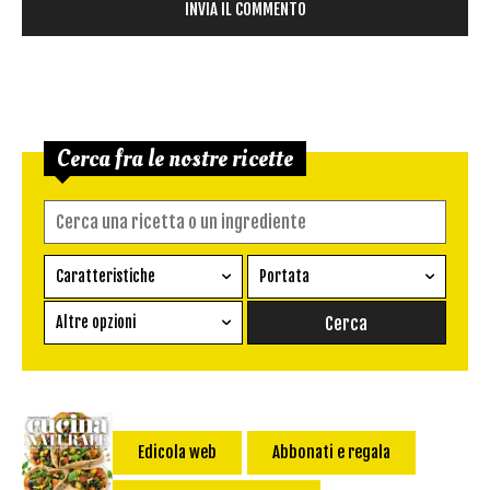
Cerca fra le nostre ricette
Caratteristiche
Portata
Ricetta vegetariana
Antipasto
Altre opzioni
Senza glutine
Conserva
Difficoltà
Senza latte e derivati
Contorno
senza uova
Dessert
Impatto Glicemico:
Vegan
Pane
Edicola web
Abbonati e regala
Primo