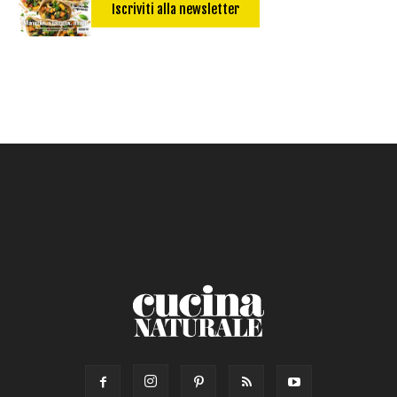
Iscriviti alla newsletter
Salsa
Calorie max (kcal):
Secondo
Torta salata
Ricetta di: