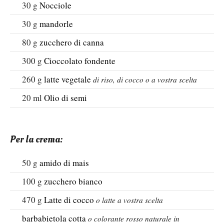
30
g
Nocciole
30
g
mandorle
80
g
zucchero di canna
300
g
Cioccolato fondente
260
g
latte vegetale
di riso, di cocco o a vostra scelta
20
ml
Olio di semi
Per la crema:
50
g
amido di mais
100
g
zucchero bianco
470
g
Latte di cocco
o latte a vostra scelta
barbabietola cotta
o colorante rosso naturale in