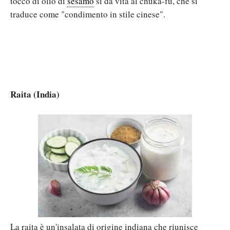
tocco di olio di
sesamo
si dà vita al chūka-fū, che si
traduce come "condimento in stile cinese".
Raita (India)
La raita è un'insalata di origine indiana che riunisce