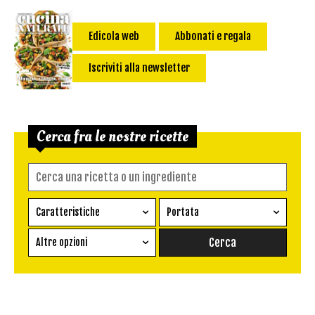
Edicola web
Abbonati e regala
Iscriviti alla newsletter
Cerca fra le nostre ricette
Caratteristiche
Portata
Ricetta vegetariana
Antipasto
Altre opzioni
Senza glutine
Conserva
Difficoltà
Senza latte e derivati
Contorno
senza uova
Dessert