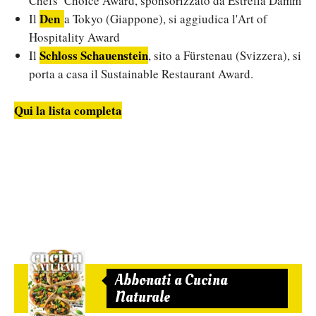
Chefs’ Choice Award, sponsorizzato da Estrella Damm
Den
Il
a Tokyo (Giappone), si aggiudica l'Art of
Hospitality Award
Schloss Schauenstein
Il
, sito a Fürstenau (Svizzera), si
porta a casa il Sustainable Restaurant Award.
Qui la lista completa
Abbonati a Cucina
Naturale