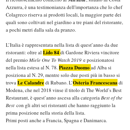
Azzurra, è una testimonianza dell'importanza che lo chef
Colagreco riserva ai prodotti locali, la maggior parte dei
quali sono coltivati nel giardino a tre piani del ristorante,
a pochi metri dalla sala da pranzo.
L’Italia è rappresentata nella lista di quest’anno da due
Lido 84
ristoranti: oltre al
di Gardone Riviera vincitore
del premio
Miele One To Watch 2019
e posizionatosi
Piazza Duomo
nella lista estesa al N. 78.
ad Alba si
posiziona al N. 29, mentre solo due posti più in basso si
Le Calandre
Osteria Francescana
trova
di Rubano. L’
di
Modena, che nel 2018 vinse il titolo di The World’s Best
Restaurant, è quest’anno ascesa alla categoria
Best of the
Best
con gli altri sei ristoranti che hanno raggiunto la
prima posizione nella storia della lista.
Primi posti anche a Francia, Spagna e Danimarca.