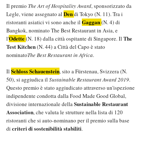
Il premio
The Art of Hospitality Award
, sponsorizzato da
Den
Legle, viene assegnato al
di Tokyo (N. 11). Tra i
Gaggan
ristoranti asiatici vi sono anche il
(N. 4) di
Bangkok, nominato The Best Restaurant in Asia, e
Odette
The
l'
(N. 18) dalla città ospitante di Singapore. Il
Test Kitchen
(N. 44) a Città del Capo è stato
nominato
The Best Restaurant in Africa
.
Schloss Schauenstein
Il
, sito a Fürstenau, Svizzera (N.
50), si aggiudica il
Sustainable Restaurant Award 2019
.
Questo premio è stato aggiudicato attraverso un'ispezione
indipendente condotta dalla Food Made Good Global,
Sustainable Restaurant
divisione internazionale della
Association
, che valuta le strutture nella lista di 120
ristoranti che si auto-nominano per il premio sulla base
criteri di sostenibilità stabiliti
di
.