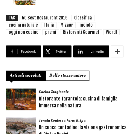
TAG
50 Best Restaurant 2019
Classifica
cucina naturale
Italia
Mizaur
mondo
oggi non cucino
premi
Ristoranti Gourmet
Wordl
Facebook
Twitter
Linkedin
Articoli correlati
Dello stesso autore
Cucina Stagionale
Ristorante Tarantola: cucina di famiglia
immersa nella natura
Tenuta Contessa Farm & Spa
Un cuoco contadino: la visione gastronomica