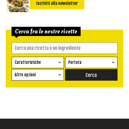
Iscriviti alla newsletter
Cerca fra le nostre ricette
Caratteristiche
Portata
Ricetta vegetariana
Antipasto
Altre opzioni
Senza glutine
Conserva
Difficoltà
Senza latte e derivati
Contorno
senza uova
Dessert
Impatto Glicemico:
Vegan
Pane
Primo
Salsa