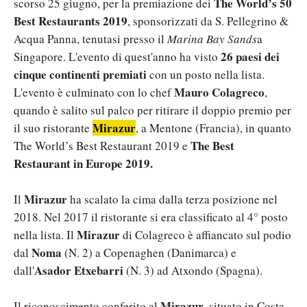
The World’s 50
scorso 25 giugno, per la premiazione dei
Best Restaurants 2019
, sponsorizzati da S. Pellegrino &
Acqua Panna, tenutasi presso il
Marina Bay Sands
a
26 paesi dei
Singapore. L'evento di quest'anno ha visto
cinque continenti premiati
con un posto nella lista.
Mauro Colagreco
L'evento è culminato con lo chef
,
quando è salito sul palco per ritirare il doppio premio per
Mirazur
il suo ristorante
, a Mentone (Francia), in quanto
The Best
The World’s Best Restaurant 2019 e
Restaurant in Europe 2019.
Mirazur
Il
ha scalato la cima dalla terza posizione nel
2018. Nel 2017 il ristorante si era classificato al 4° posto
Mirazur
nella lista. Il
di Colagreco è affiancato sul podio
Noma
dal
(N. 2) a Copenaghen (Danimarca) e
Asador Etxebarri
dall'
(N. 3) ad Atxondo (Spagna).
Mirazur
Il riconoscimento conferito al
, situato in Costa