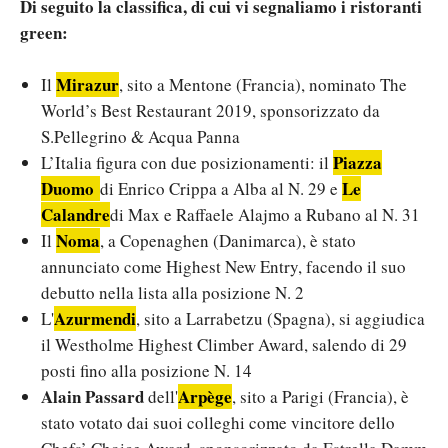
Di seguito la classifica, di cui vi segnaliamo i ristoranti
green:
Mirazur
Il
, sito a Mentone (Francia), nominato The
World’s Best Restaurant 2019, sponsorizzato da
S.Pellegrino & Acqua Panna
Piazza
L’Italia figura con due posizionamenti: il
Duomo
Le
di Enrico Crippa a Alba al N. 29 e
Calandre
di Max e Raffaele Alajmo a Rubano al N. 31
Noma
Il
, a Copenaghen (Danimarca), è stato
annunciato come Highest New Entry, facendo il suo
debutto nella lista alla posizione N. 2
Azurmendi
L'
, sito a Larrabetzu (Spagna), si aggiudica
il Westholme Highest Climber Award, salendo di 29
posti fino alla posizione N. 14
Alain Passard
Arpège
dell'
, sito a Parigi (Francia), è
stato votato dai suoi colleghi come vincitore dello