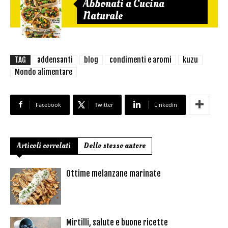
Abbonati a Cucina
Naturale
TAG
addensanti
blog
condimenti e aromi
kuzu
Mondo alimentare
Facebook
Twitter
Linkedin
Articoli correlati
Dello stesso autore
Ottime melanzane marinate
Mirtilli, salute e buone ricette