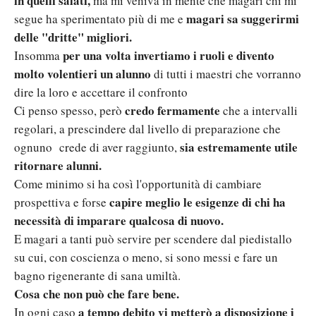
in quelli salati,
ma mi veniva in mente che magari chi mi
magari sa suggerirmi
segue ha sperimentato più di me e
delle "dritte" migliori.
per una volta invertiamo i ruoli e divento
Insomma
molto volentieri un alunno
di tutti i maestri che vorranno
dire la loro e accettare il confronto
credo fermamente
Ci penso spesso, però
che a intervalli
regolari, a prescindere dal livello di preparazione che
sia estremamente utile
ognuno crede di aver raggiunto,
ritornare alunni.
Come minimo si ha così l'opportunità di cambiare
capire meglio le esigenze di chi ha
prospettiva e forse
necessità di imparare qualcosa di nuovo.
E magari a tanti può servire per scendere dal piedistallo
su cui, con coscienza o meno, si sono messi e fare un
bagno rigenerante di sana umiltà.
Cosa che non può che fare bene.
a tempo debito vi metterò a disposizione i
In ogni caso