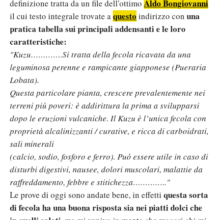
Aldo Bongiovanni
definizione tratta da un file dell'ottimo
questo
una
il cui testo integrale trovate a
indirizzo con
pratica tabella sui principali addensanti e le loro
caratteristiche:
"Kuzu………….Si tratta della fecola ricavata da una
leguminosa perenne e rampicante giapponese (Pueraria
Lobata).
Questa particolare pianta, crescere prevalentemente nei
terreni più poveri: è addirittura la prima a svilupparsi
dopo le eruzioni vulcaniche. Il Kuzu è l’unica fecola con
proprietà alcalinizzanti / curative, e ricca di carboidrati,
sali minerali
(calcio, sodio, fosforo e ferro). Può essere utile in caso di
disturbi digestivi, nausee, dolori muscolari, malattie da
raffreddamento, febbre e stitichezza………….."
questa sorta
Le prove di oggi sono andate bene, in effetti
di fecola ha una buona risposta sia nei piatti dolci che