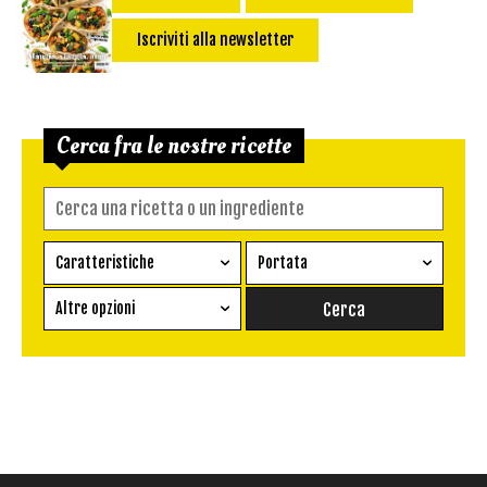
Iscriviti alla newsletter
Cerca fra le nostre ricette
Caratteristiche
Portata
Ricetta vegetariana
Antipasto
Altre opzioni
Senza glutine
Conserva
Difficoltà
Senza latte e derivati
Contorno
senza uova
Dessert
Impatto Glicemico:
Vegan
Pane
Primo