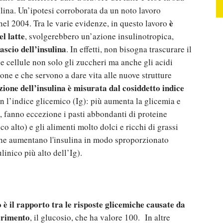
ulina. Un’ipotesi corroborata da un noto lavoro
è
nel 2004. Tra le varie evidenze, in questo lavoro
l latte
, svolgerebbero un’azione insulinotropica,
ascio dell’insulina
. In effetti, non bisogna trascurare il
lle cellule non solo gli zuccheri ma anche gli acidi
ione e che servono a dare vita alle nuove strutture
zione dell’insulina è misurata dal cosiddetto indice
on l’indice glicemico (Ig): più aumenta la glicemia e
ia, fanno eccezione i pasti abbondanti di proteine
co alto) e gli alimenti molto dolci e ricchi di grassi
 che aumentano l'insulina in modo sproporzionato
linico più alto dell’Ig).
o è il rapporto tra le risposte glicemiche causate da
ferimento
, il glucosio, che ha valore 100. In altre