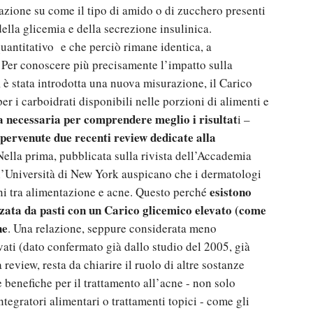
azione su come il tipo di amido o di zucchero presenti
ella glicemia e della secrezione insulinica.
quantitativo e che perciò rimane identica, a
 Per conoscere più precisamente l’impatto sulla
 è stata introdotta una nuova misurazione, il Carico
er i carboidrati disponibili nelle porzioni di alimenti e
a necessaria per comprendere meglio i risultat
i –
 pervenute due recenti review dedicate alla
Nella prima, pubblicata sulla rivista dell’Accademia
ll’Università di New York auspicano che i dermatologi
esistono
ni tra alimentazione e acne. Questo perché
zzata da pasti con un Carico glicemico elevato (come
ne
. Una relazione, seppure considerata meno
rivati (dato confermato già dallo studio del 2005, già
review, resta da chiarire il ruolo di altre sostanze
 benefiche per il trattamento all’acne - non solo
ntegratori alimentari o trattamenti topici - come gli