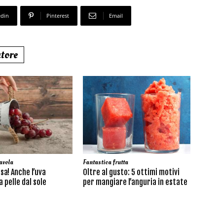
edin
Pinterest
Email
utore
avola
Fantastica frutta
sa! Anche l’uva
Oltre al gusto: 5 ottimi motivi
 pelle dal sole
per mangiare l’anguria in estate