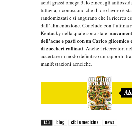
acidi grassi omega 3, lo zinco, gli antiossid
tuttavia, riconoscono che il loro lavoro è st
randomizzati e si augurano che la ricerca es
dall’alimentazione. Concludo con l’ultima r
uovamente
Kentucky nella quale sono state n
dell’acne e pasti con un Carico glicemico el
di zuccheri raffinat
i. Anche i ricercatori n
accertare in modo definitivo un rapporto tra 
manifestazioni acneiche.
Ab
TAG
blog
cibi e medicina
news