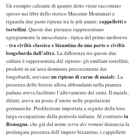
Un esempio calzante di quanto detto viene raccontato
spesso nei libri dello storico Massimo Montanari e
cappelletti e
riguarda due paste ripiene tra le più amate:
tortellini
. Queste due pietanze rappresentano
egregiamente la mescolanza - tipica del primo medioevo
tra civiltà classica e bizantina da una parte e civiltà
-
longobarda dall’altra
. La differenza tra queste due
culture è rappresentata dal ripieno: gli emiliani tortellini,
prodotti in un’area dominata precocemente dai
un ripieno di carne di maial
longobardi, avevano
e. La
presenza delle foreste allora abbondanti nella pianura
padana aveva facilitato l’allevamento dei suini. Il maiale,
difatti, aveva un posto d’onore nelle popolazioni
germaniche. Predilezione importata a seguito della loro
in
larga occupazione della penisola italiana. Al contrario
Romagna
, che già dal nome
terra dei romani
denuncia la
prolungata presenza dell’impero bizantino, i cappelletti