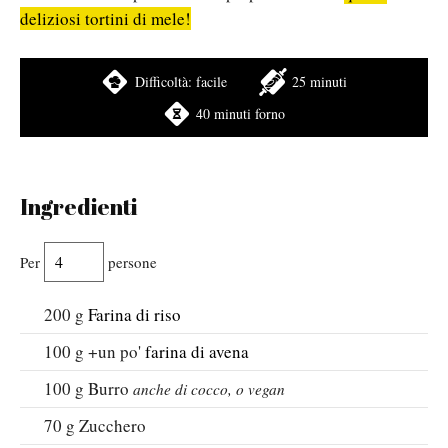
deliziosi tortini di mele!
Difficoltà:
facile
25 minuti
40 minuti forno
Ingredienti
Per
persone
200
g
Farina di riso
100
g +un po'
farina di avena
100
g
Burro
anche di cocco, o vegan
70
g
Zucchero