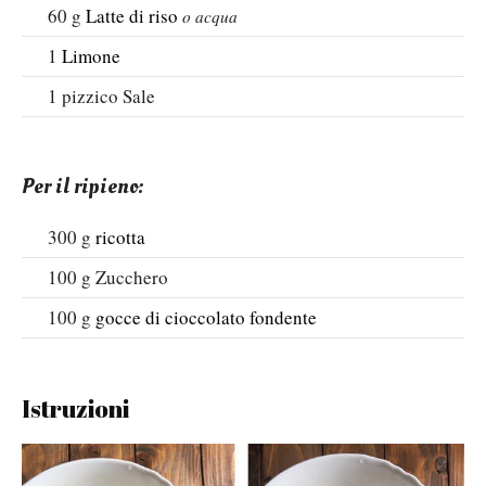
60
g
Latte di riso
o acqua
1
Limone
1
pizzico
Sale
Per il ripieno:
300
g
ricotta
100
g
Zucchero
100
g
gocce di cioccolato fondente
Istruzioni