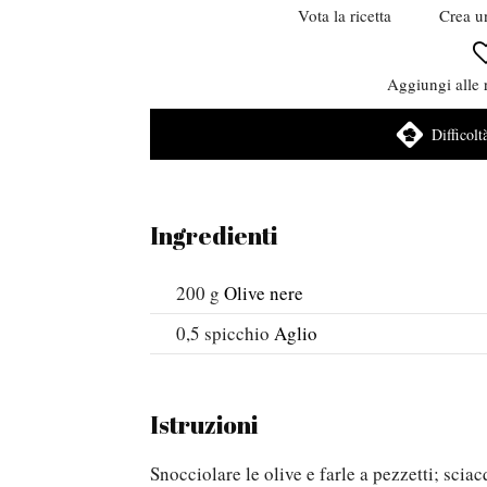
Vota la ricetta
Crea u
Aggiungi alle r
Difficolt
Ingredienti
200
g
Olive nere
0,5
spicchio
Aglio
Istruzioni
Snocciolare le olive e farle a pezzetti; sciac