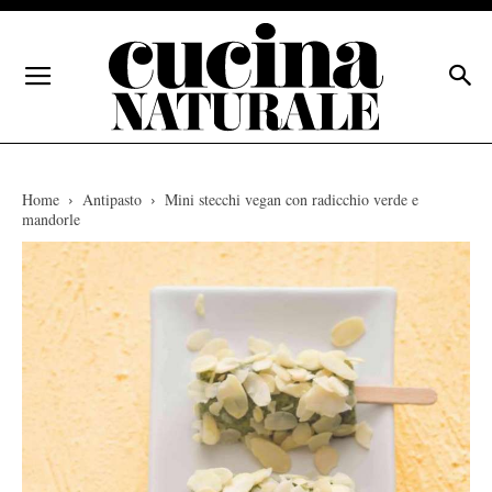
Home
Antipasto
Mini stecchi vegan con radicchio verde e
mandorle