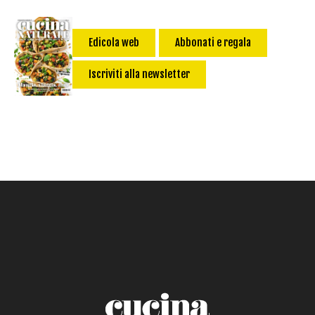
senza uova
Dessert
Impatto Glicemico:
Vegan
Pane
Edicola web
Abbonati e regala
Primo
Iscriviti alla newsletter
Salsa
Calorie max (kcal):
Secondo
Torta salata
Ricetta di: