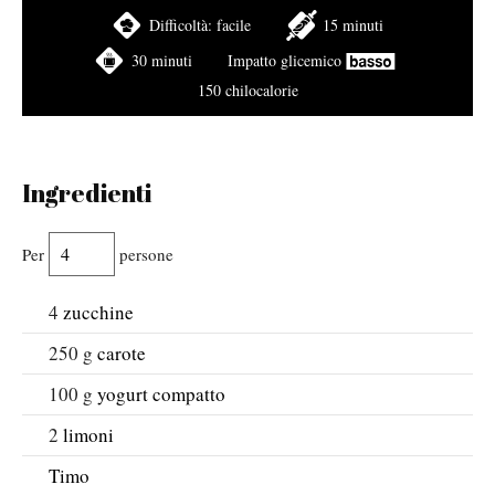
Difficoltà:
facile
15 minuti
30 minuti
Impatto glicemico
150 chilocalorie
Ingredienti
Per
persone
4
zucchine
250
g
carote
100
g
yogurt compatto
2
limoni
Timo