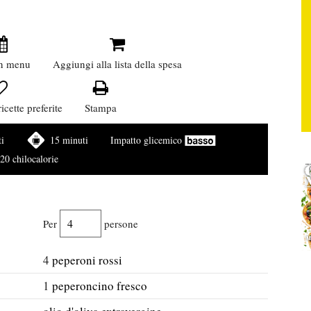
n menu
Aggiungi alla lista della spesa
icette preferite
Stampa
i
15 minuti
Impatto glicemico
20 chilocalorie
Per
persone
4
peperoni rossi
1
peperoncino fresco