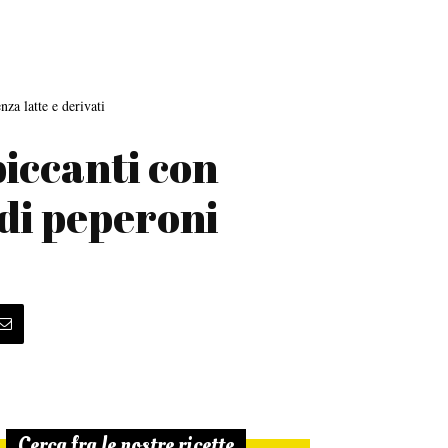
nza latte e derivati
iccanti con
di peperoni
Cerca fra le nostre ricette