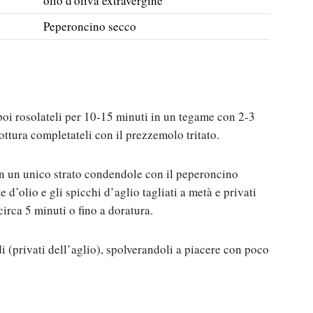
olio d'oliva extravergine
Peperoncino secco
 poi rosolateli per 10-15 minuti in un tegame con 2-3
cottura completateli con il prezzemolo tritato.
in un unico strato condendole con il peperoncino
d’olio e gli spicchi d’aglio tagliati a metà e privati
irca 5 minuti o fino a doratura.
i (privati dell’aglio), spolverandoli a piacere con poco