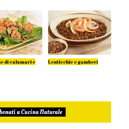
ne di calamari e
Lenticchie e gamberi
Gamb
all'a
bonati a Cucina Naturale