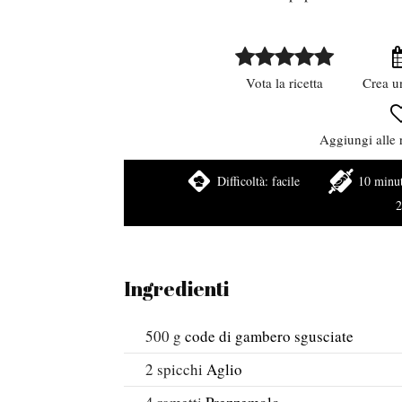
Vota la ricetta
Crea u
Aggiungi alle r
Difficoltà:
facile
10 minut
2
Ingredienti
500
g
code di gambero sgusciate
2
spicchi
Aglio