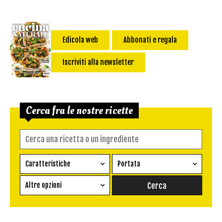
Edicola web
Abbonati e regala
Iscriviti alla newsletter
Cerca fra le nostre ricette
Caratteristiche
Portata
Ricetta vegetariana
Antipasto
Altre opzioni
Senza glutine
Conserva
Difficoltà
Senza latte e derivati
Contorno