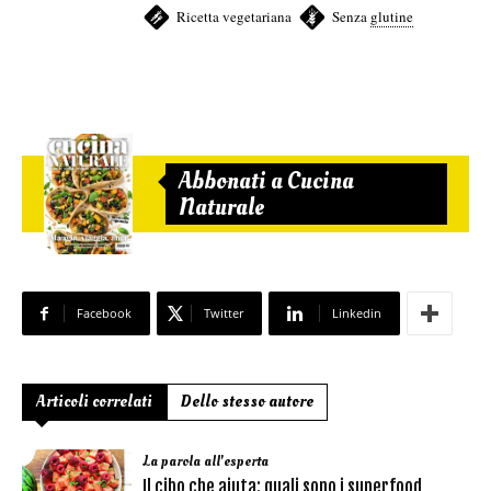
Ricetta vegetariana
,
Senza
glutine
Abbonati a Cucina
Naturale
Facebook
Twitter
Linkedin
Articoli correlati
Dello stesso autore
La parola all'esperta
Il cibo che aiuta: quali sono i superfood