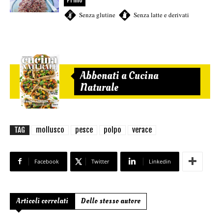
Senza glutine
,
Senza latte e derivati
Abbonati a Cucina
Naturale
TAG
mollusco
pesce
polpo
verace
Facebook
Twitter
Linkedin
Articoli correlati
Dello stesso autore