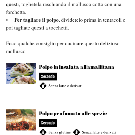
questi, toglietela raschiando il mollusco cotto con una
forchetta.
Per tagliare il polpo
•
, dividetelo prima in tentacoli e
poi tagliate questi a tocchetti.
Ecco qualche consiglio per cucinare questo delizioso
mollusco
Polpo in insalata all'amalfitana
Secondo
Senza latte e derivati
Polpo profumato alle spezie
Secondo
Senza
glutine
,
Senza latte e derivati