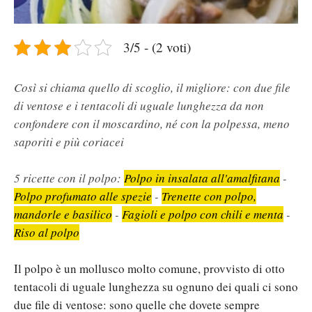
3/5 - (2 voti)
Così si chiama quello di scoglio, il migliore: con due file
di ventose e i tentacoli di uguale lunghezza da non
confondere con il moscardino, né con la polpessa, meno
saporiti e più coriacei
5 ricette con il polpo:
Polpo in insalata all'amalfitana
-
Polpo profumato alle spezie
-
Trenette con polpo,
mandorle e basilico
-
Fagioli e polpo con chili e menta
-
Riso al polpo
Il polpo è un mollusco molto comune, provvisto di otto
tentacoli di uguale lunghezza su ognuno dei quali ci sono
due file di ventose: sono quelle che dovete sempre