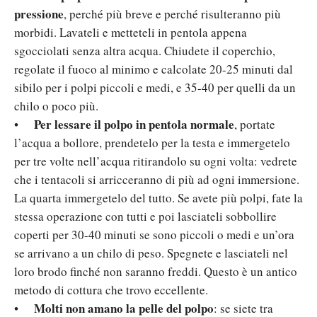
pressione
, perché più breve e perché risulteranno più
morbidi. Lavateli e metteteli in pentola appena
sgocciolati senza altra acqua. Chiudete il coperchio,
regolate il fuoco al minimo e calcolate 20-25 minuti dal
sibilo per i polpi piccoli e medi, e 35-40 per quelli da un
chilo o poco più.
Per lessare il polpo in pentola normale
•
, portate
l’acqua a bollore, prendetelo per la testa e immergetelo
per tre volte nell’acqua ritirandolo su ogni volta: vedrete
che i tentacoli si arricceranno di più ad ogni immersione.
La quarta immergetelo del tutto. Se avete più polpi, fate la
stessa operazione con tutti e poi lasciateli sobbollire
coperti per 30-40 minuti se sono piccoli o medi e un’ora
se arrivano a un chilo di peso. Spegnete e lasciateli nel
loro brodo finché non saranno freddi. Questo è un antico
metodo di cottura che trovo eccellente.
Molti non amano la pelle del polpo
•
: se siete tra