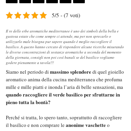
5/5 - (7 voti)
Il re delle erbe aromatiche mediterranee è uno dei simboli della bella e
gustosa estate che come sempre ci attende, ma per non sprecarlo o
utilizzarlo male bisogna pur sapere quando è meglio raccogliere il
basilico. A questo hanno cercato di rispondere alcune ricerche misurando
le diverse concentrazioni di sostanze aromatiche a seconda del momento
della giornata, consigli non poi così banali se del basilico vogliamo
godere pienamente a tavola!!!
massimo splendore
Siamo nel periodo di
di quel gioiello
aromatico anima della cucina mediterranea che profuma
mille e mille piatti e inonda l’aria di belle sensazioni, ma
quando raccogliere il verde basilico per sfruttarne in
pieno tutta la bontà?
Perché si tratta, lo spero tanto, soprattutto di raccogliere
anonime vaschette
il basilico e non comprare le
o