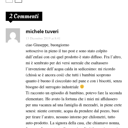
2 Commenti
michele tuveri
13 Dicembre 2019 at 8:41
ciao Giuseppe, buongiorno
sottoscrivo in pieno il tuo post e sono stato colpito
dall’enfasi con cui quel prodotto è stato diffuso. Fra l’altro,
mi è sembrato per dei versi surreale che esaltassero
l’invenzione dell’acqua calda in sedicesimo: mi ricordo
(chissà se è ancora così) che tutti i bambini scoprono
quanto è buono il cioccolato nel pane e con i biscotti, senza
bisogno del surrogato industriale
Ti racconto un episodio di bambino, potevo fare la seconda
elementare. Ho avuto la fortuna che i miei mi affidassero
per una vacanza ad una famiglia di mezzadri, in piene crete
senesi: niente corrente, acqua da prendere dal pozzo, buoi
per tirare l’aratro, nessuno intorno per chilometri, tutto
auto-prodotto. La signora della casa, che chiamavo nonna,