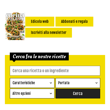
Edicola web
Abbonati e regala
Iscriviti alla newsletter
Cerca fra le nostre ricette
Caratteristiche
Portata
Ricetta vegetariana
Antipasto
Altre opzioni
Senza glutine
Conserva
Difficoltà
Senza latte e derivati
Contorno