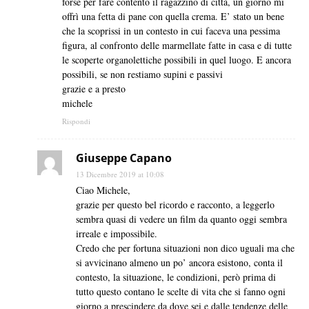
forse per fare contento il ragazzino di città, un giorno mi
offrì una fetta di pane con quella crema. E’ stato un bene
che la scoprissi in un contesto in cui faceva una pessima
figura, al confronto delle marmellate fatte in casa e di tutte
le scoperte organolettiche possibili in quel luogo. E ancora
possibili, se non restiamo supini e passivi
grazie e a presto
michele
Rispondi
Giuseppe Capano
13 Dicembre 2019 at 10:08
Ciao Michele,
grazie per questo bel ricordo e racconto, a leggerlo
sembra quasi di vedere un film da quanto oggi sembra
irreale e impossibile.
Credo che per fortuna situazioni non dico uguali ma che
si avvicinano almeno un po’ ancora esistono, conta il
contesto, la situazione, le condizioni, però prima di
tutto questo contano le scelte di vita che si fanno ogni
giorno a prescindere da dove sei e dalle tendenze delle