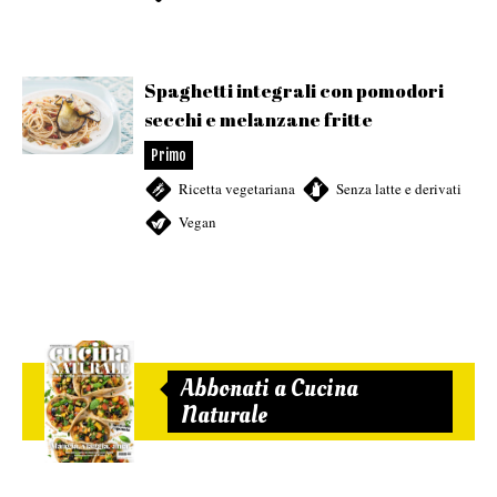
Spaghetti integrali con pomodori
secchi e melanzane fritte
Primo
Ricetta vegetariana
,
Senza latte e derivati
,
Vegan
Abbonati a Cucina
Naturale