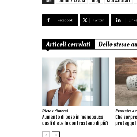
TAG
bimbi a tavola
blog
cibi salutari
Facebook
Twitter
Link
Articoli correlati
Dello stesso a
Diete e dintorni
Prevenire a t
Aumento di peso in menopausa:
Che sorpre
quali diete lo contrastano di più?
protegge la