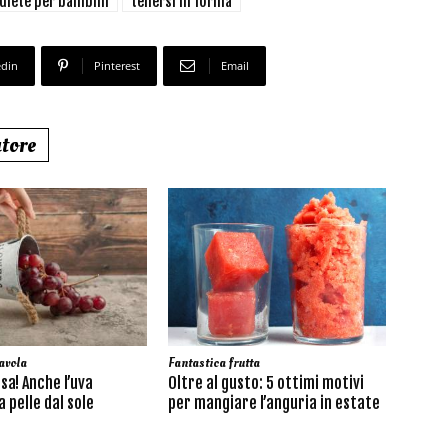
diete per bambini
tenersi in forma
edin
Pinterest
Email
utore
avola
Fantastica frutta
sa! Anche l’uva
Oltre al gusto: 5 ottimi motivi
 pelle dal sole
per mangiare l’anguria in estate