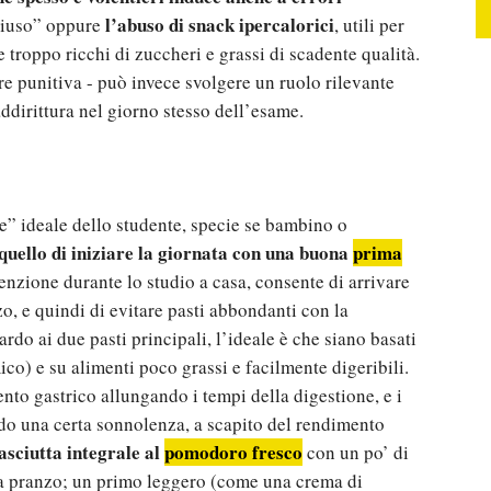
l’abuso di snack ipercalorici
hiuso” oppure
, utili per
troppo ricchi di zuccheri e grassi di scadente qualità.
re punitiva - può invece svolgere un ruolo rilevante
ddirittura nel giorno stesso dell’esame.
” ideale dello studente, specie se bambino o
 quello di iniziare la giornata con una buona
prima
nzione durante lo studio a casa, consente di arrivare
zo, e quindi di evitare pasti abbondanti con la
o ai due pasti principali, l’ideale è che siano basati
co) e su alimenti poco grassi e facilmente digeribili.
nto gastrico allungando i tempi della digestione, e i
ando una certa sonnolenza, a scapito del rendimento
tasciutta integrale al
pomodoro fresco
con un po’ di
a a pranzo; un primo leggero (come una crema di