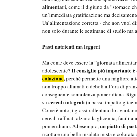
alimentari
, come il digiuno da “stomaco c
un’immediata gratificazione ma decisamente 
Un’alimentazione corretta - che non vuol di
non solo durante le settimane di studio ma a
Pasti nutrienti ma leggeri
Ma come deve essere la “giornata alimentare
Il consiglio più importante è
adolescente?
colazione
,
perché permette una migliore atte
non troppo affamati o deboli all’ora di pran
conseguente sonnolenza pomeridiana. Riguard
cereali integrali
su
(a basso impatto glicemi
Come è noto, i grassi rallentano lo svuotame
cereali raffinati alzano la glicemia, facilit
un piatto di pas
pomeridiano. Ad esempio,
ricotta e una bella insalata mista e colorat