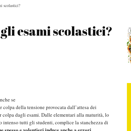
i scolastici?
li esami scolastici?
anche se
 colpa della tensione provocata dall’attesa dei
r colpa dagli esami. Dalle elementari alla maturità, lo
intenso tutti gli studenti, complice la stanchezza di
he spesso e volentieri induce anche a errori