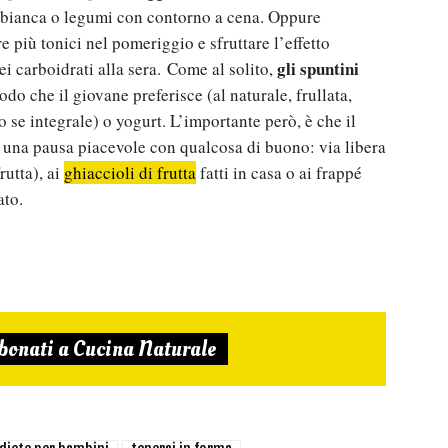
e bianca o legumi con contorno a cena. Oppure
 più tonici nel pomeriggio e sfruttare l’effetto
gli spuntini
dei carboidrati alla sera. Come al solito,
do che il giovane preferisce (al naturale, frullata,
se integrale) o yogurt. L’importante però, è che il
 una pausa piacevole con qualcosa di buono: via libera
rutta), ai
ghiaccioli di frutta
fatti in casa o ai frappé
ato.
bonati a Cucina Naturale