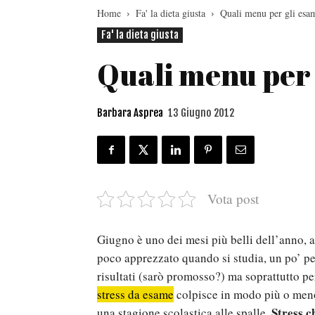
Home
Fa' la dieta giusta
Quali menu per gli esam
Fa' la dieta giusta
Quali menu per g
Barbara Asprea
13 Giugno 2012
Vota post
Giugno è uno dei mesi più belli dell’anno, 
poco apprezzato quando si studia, un po’ per
risultati (sarò promosso?) ma soprattutto pe
stress da esame
colpisce in modo più o meno 
Stress c
una stagione scolastica alle spalle.