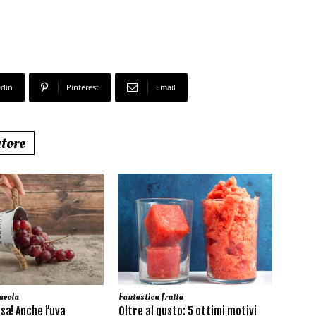
edin
Pinterest
Email
utore
avola
Fantastica frutta
sa! Anche l’uva
Oltre al gusto: 5 ottimi motivi