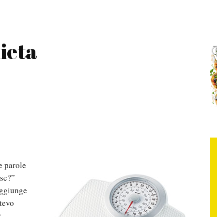
ieta
e parole
ase?”
aggiunge
otevo
: