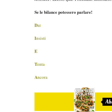
Se le bilance potessero parlare!
D
ai
I
nsisti
E
T
enta
A
ncora
Ab