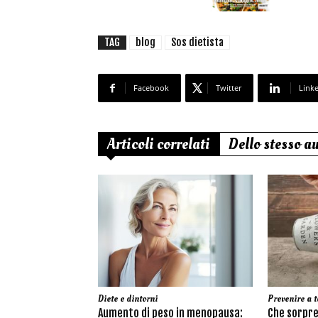
TAG
blog
Sos dietista
Facebook
Twitter
Link
Articoli correlati
Dello stesso a
Diete e dintorni
Prevenire a t
Aumento di peso in menopausa:
Che sorpre