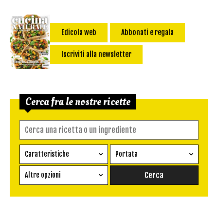
Edicola web
Abbonati e regala
Iscriviti alla newsletter
Cerca fra le nostre ricette
Caratteristiche
Portata
Ricetta vegetariana
Antipasto
Altre opzioni
Senza glutine
Conserva
Difficoltà
Senza latte e derivati
Contorno
senza uova
Dessert