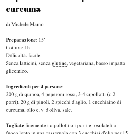
curcuma
di Michele Maino
Preparazione
: 15'
Cottura: 1h
Difficoltà: facile
Senza latticini, senza
glutine
, vegetariana, basso impatto
glicemico.
Ingredienti per 4 persone
:
200 g di quinoa, 4 peperoni rossi, 3-4 cipollotti (o 2
porri), 20 g di pinoli, 2 spicchi d'aglio, 1 cucchiaino di
curcuma, olio e. v. d'oliva, sale.
Tagliate
finemente i cipollotti o i porri e rosolateli a
fuoco lento in una casseruola con 3 cucchiai d'olio per 15