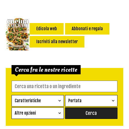
Edicola web
Abbonati e regala
Iscriviti alla newsletter
Cerca fra le nostre ricette
Caratteristiche
Portata
Ricetta vegetariana
Antipasto
Altre opzioni
Senza glutine
Conserva
Difficoltà
Senza latte e derivati
Contorno