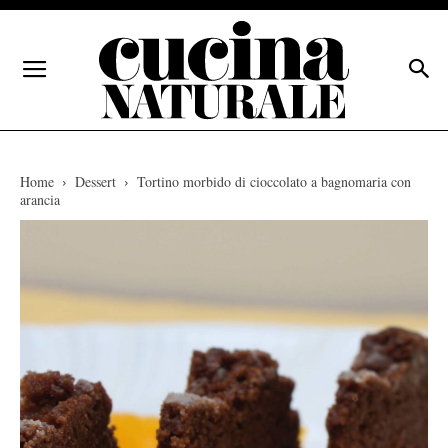
Home
Dessert
Tortino morbido di cioccolato a bagnomaria con
arancia