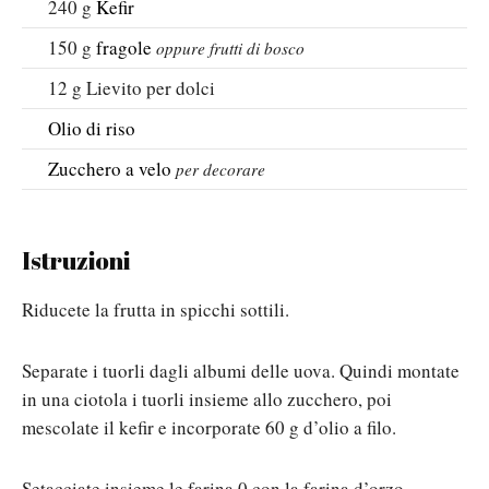
240
g
Kefir
150
g
fragole
oppure frutti di bosco
12
g
Lievito per dolci
Olio di riso
Zucchero a velo
per decorare
Istruzioni
Riducete la frutta in spicchi sottili.
Separate i tuorli dagli albumi delle uova. Quindi montate
in una ciotola i tuorli insieme allo zucchero, poi
mescolate il kefir e incorporate 60 g d’olio a filo.
Setacciate insieme le farina 0 con la farina d’orzo,