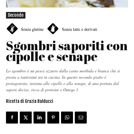
Secondo
Senza glutine
Senza latte e derivati
Sgombri saporiti con
cipolle e senape
Lo sgombro è un pesce azzurro dalla carne morbida e bianca che si
presta a tantissimi usi in cucina. In questo secondo piatto è
protagonista, insieme alle cipolle e alla senape, di una portata dal
sapore deciso, ricca di proteine e Omega 3
Ricetta di Grazia Balducci