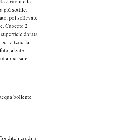
la e ruotate la
 più sottile.
to, poi sollevate
te. Cuocete 2
 superficie dorata
 per ottenerla
oto, alzate
oi abbassate.
 acqua bollente
Conditeli crudi in