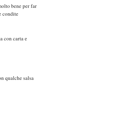
molto bene per far
e condite
a con carta e
con qualche salsa