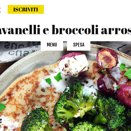
?
ISCRIVITI
ettimana naturale
vanelli e broccoli arro
MENU
SPESA