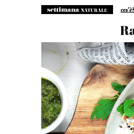
cos'è
S
Ra