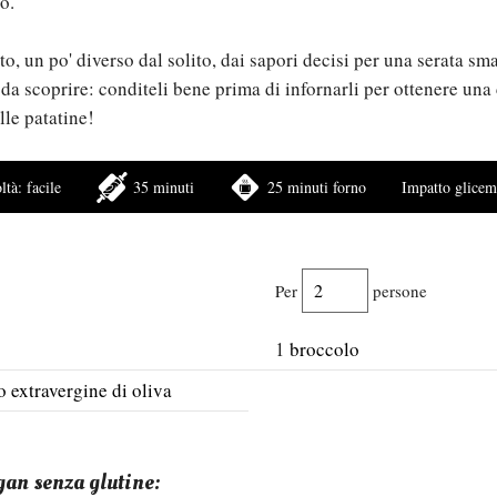
o.
, un po' diverso dal solito, dai sapori decisi per una serata smar
 da scoprire: conditeli bene prima di infornarli per ottenere una
lle patatine!
oltà:
facile
35 minuti
25 minuti forno
Impatto glice
Per
persone
1
broccolo
io extravergine di oliva
gan senza glutine: