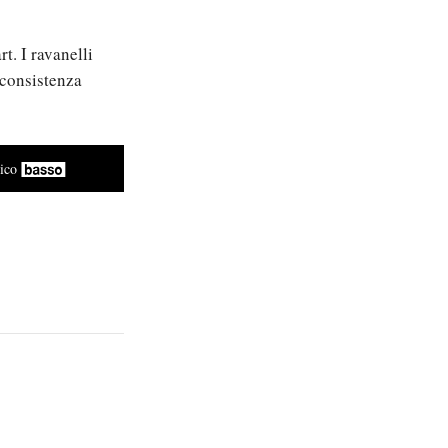
t. I ravanelli
 consistenza
mico