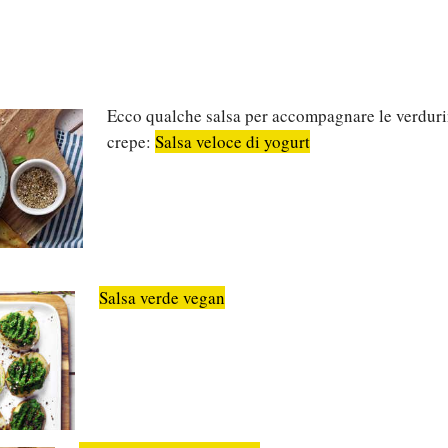
Ecco qualche salsa per accompagnare le verdurin
crepe:
Salsa veloce di yogurt
Salsa verde vegan