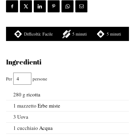
Difficoltà:
Facile
5 minuti
5 minuti
Ingredienti
Per
persone
280
g
ricotta
1
mazzetto
Erbe miste
3
Uova
1
cucchiaio
Acqua