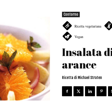
Contorno
Ricetta vegetariana
Vegan
Insalata d
arance
Ricetta di Michael Straten