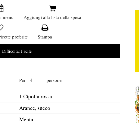
n menu
Aggiungi alla lista della spesa
icette preferite
Stampa
Difficoltà:
Facile
Per
persone
1
Cipolla rossa
Arance, succo
Menta