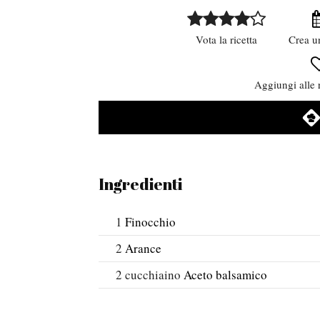
Vota la ricetta
Crea u
Aggiungi alle r
Ingredienti
1
Finocchio
2
Arance
2
cucchiaino
Aceto balsamico