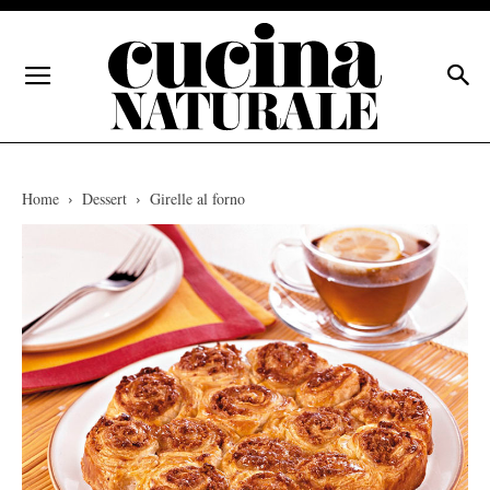
Home
Dessert
Girelle al forno