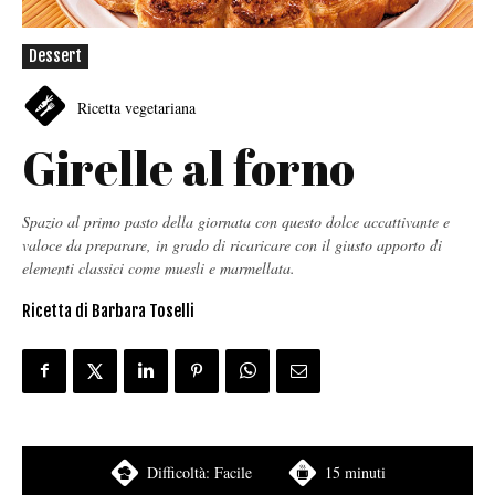
Dessert
Ricetta vegetariana
Girelle al forno
Spazio al primo pasto della giornata con questo dolce accattivante e
valoce da preparare, in grado di ricaricare con il giusto apporto di
elementi classici come muesli e marmellata.
Ricetta di Barbara Toselli
Difficoltà:
Facile
15 minuti