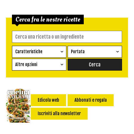
Cerca fra le nostre ricette
Caratteristiche
Portata
Ricetta vegetariana
Antipasto
Altre opzioni
Senza glutine
Conserva
Difficoltà
Senza latte e derivati
Contorno
senza uova
Dessert
Impatto Glicemico:
Vegan
Pane
Edicola web
Abbonati e regala
Primo
Iscriviti alla newsletter
Salsa
Calorie max (kcal):
Secondo
Torta salata