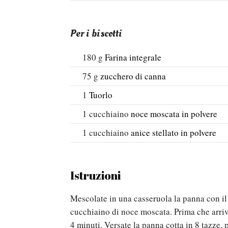
Per i biscotti
180
g
Farina integrale
75
g
zucchero di canna
1
Tuorlo
1
cucchiaino
noce moscata in polvere
1
cucchiaino
anice stellato in polvere
Istruzioni
Mescolate in una casseruola la panna con il 
cucchiaino di noce moscata. Prima che arrivi
4 minuti. Versate la panna cotta in 8 tazze, 