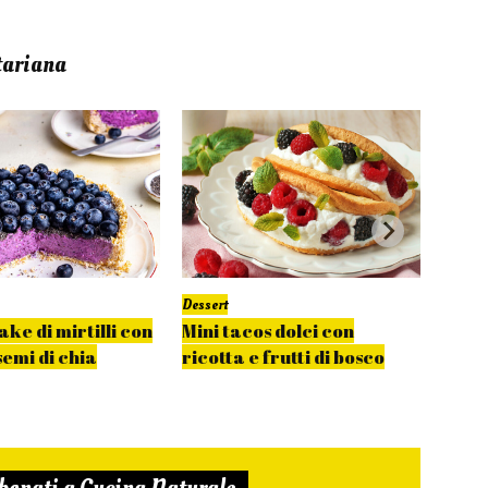
tariana
Dessert
Dessert
ke di mirtilli con
Mini tacos dolci con
Pizza
semi di chia
ricotta e frutti di bosco
crema
mist
bonati a Cucina Naturale