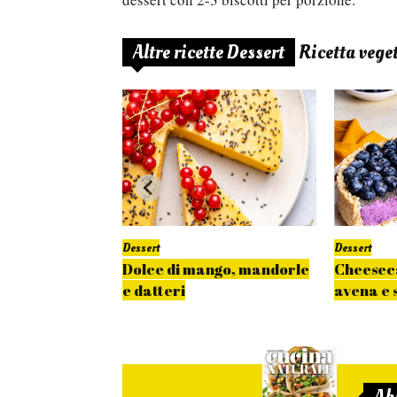
Altre ricette Dessert
Ricetta vege
Dessert
Dessert
itz
Dolce di mango, mandorle
Cheeseca
e datteri
avena e 
Ab