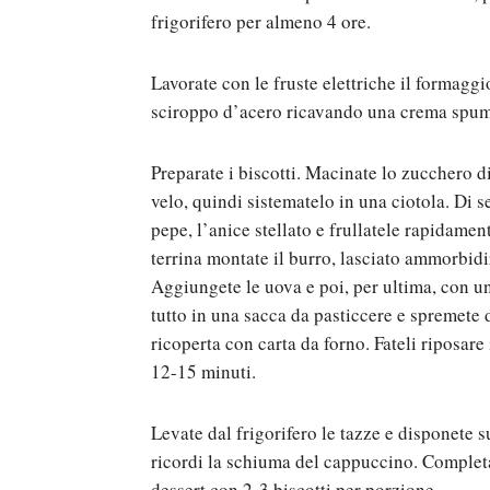
frigorifero per almeno 4 ore.
Lavorate con le fruste elettriche il formaggi
sciroppo d’acero ricavando una crema spumo
Preparate i biscotti. Macinate lo zucchero d
velo, quindi sistematelo in una ciotola. Di s
pepe, l’anice stellato e frullatele rapidamen
terrina montate il burro, lasciato ammorbidi
Aggiungete le uova e poi, per ultima, con un
tutto in una sacca da pasticcere e spremete 
ricoperta con carta da forno. Fateli riposare 
12-15 minuti.
Levate dal frigorifero le tazze e disponete
ricordi la schiuma del cappuccino. Completa
dessert con 2-3 biscotti per porzione.