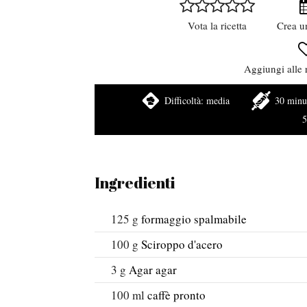
Vota la ricetta
Crea u
Aggiungi alle r
Difficoltà:
media
30 minu
5
Ingredienti
125
g
formaggio spalmabile
100
g
Sciroppo d'acero
3
g
Agar agar
100
ml
caffè pronto