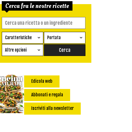
Cerca fra le nostre ricette
Caratteristiche
Portata
Ricetta vegetariana
Antipasto
Altre opzioni
Senza glutine
Conserva
Difficoltà
Senza latte e derivati
Contorno
senza uova
Dessert
Edicola web
Impatto Glicemico:
Vegan
Pane
Primo
Abbonati e regala
Salsa
Calorie max (kcal):
Iscriviti alla newsletter
Secondo
Torta salata
Ricetta di: