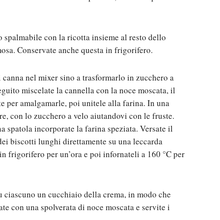
o spalmabile con la ricotta insieme al resto dello
sa. Conservate anche questa in frigorifero.
i canna nel mixer sino a trasformarlo in zucchero a
eguito miscelate la cannella con la noce moscata, il
te per amalgamarle, poi unitele alla farina. In una
re, con lo zucchero a velo aiutandovi con le fruste.
a spatola incorporate la farina speziata. Versate il
dei biscotti lunghi direttamente su una leccarda
in frigorifero per un’ora e poi infornateli a 160 °C per
 su ciascuno un cucchiaio della crema, in modo che
te con una spolverata di noce moscata e servite i