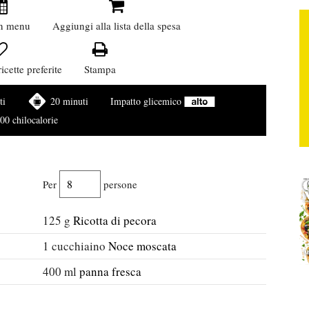
n menu
Aggiungi alla lista della spesa
icette preferite
Stampa
ti
20 minuti
Impatto glicemico
00 chilocalorie
Per
persone
125
g
Ricotta di pecora
1
cucchiaino
Noce moscata
400
ml
panna fresca