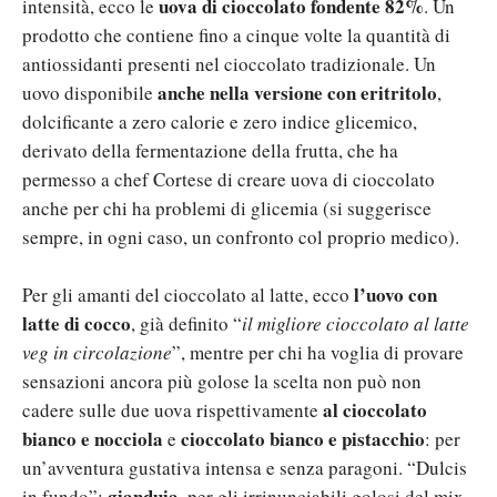
uova di cioccolato fondente 82%
intensità, ecco le
. Un
prodotto che contiene fino a cinque volte la quantità di
antiossidanti presenti nel cioccolato tradizionale. Un
anche nella versione con eritritolo
uovo disponibile
,
dolcificante a zero calorie e zero indice glicemico,
derivato della fermentazione della frutta, che ha
permesso a chef Cortese di creare uova di cioccolato
anche per chi ha problemi di glicemia (si suggerisce
sempre, in ogni caso, un confronto col proprio medico).
l’uovo con
Per gli amanti del cioccolato al latte, ecco
latte di cocco
, già definito “
il migliore cioccolato al latte
veg in circolazione
”, mentre per chi ha voglia di provare
sensazioni ancora più golose la scelta non può non
al cioccolato
cadere sulle due uova rispettivamente
bianco e nocciola
cioccolato bianco e pistacchio
e
: per
un’avventura gustativa intensa e senza paragoni. “Dulcis
gianduia,
in fundo”:
per gli irrinunciabili golosi del mix