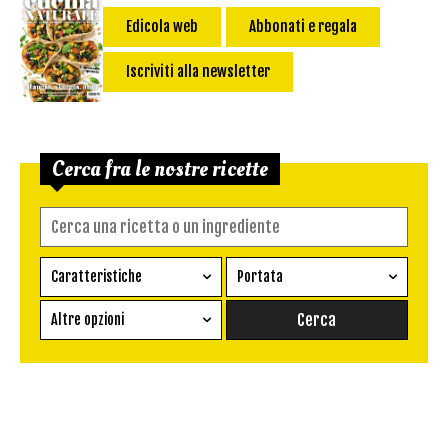
Edicola web
Abbonati e regala
Iscriviti alla newsletter
Cerca fra le nostre ricette
Caratteristiche
Portata
Ricetta vegetariana
Antipasto
Altre opzioni
Senza glutine
Conserva
Difficoltà
Senza latte e derivati
Contorno
senza uova
Dessert
Impatto Glicemico:
Vegan
Pane