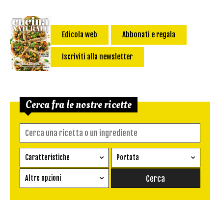
Edicola web
Abbonati e regala
Iscriviti alla newsletter
Cerca fra le nostre ricette
Caratteristiche
Portata
Ricetta vegetariana
Antipasto
Altre opzioni
Senza glutine
Conserva
Difficoltà
Senza latte e derivati
Contorno
senza uova
Dessert