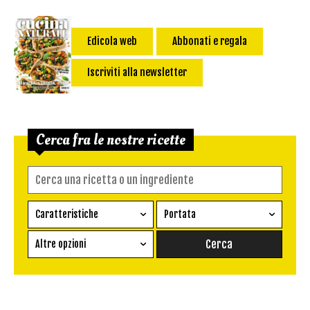
Edicola web
Abbonati e regala
Iscriviti alla newsletter
Cerca fra le nostre ricette
Caratteristiche
Portata
Ricetta vegetariana
Antipasto
Altre opzioni
Senza glutine
Conserva
Difficoltà
Senza latte e derivati
Contorno
senza uova
Dessert