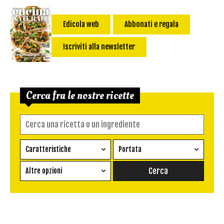
Edicola web
Abbonati e regala
Iscriviti alla newsletter
Cerca fra le nostre ricette
Caratteristiche
Portata
Ricetta vegetariana
Antipasto
Altre opzioni
Senza glutine
Conserva
Difficoltà
Senza latte e derivati
Contorno
senza uova
Dessert