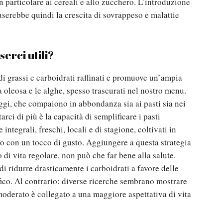
 in particolare ai cereali e allo zucchero. L’introduzione
userebbe quindi la crescita di sovrappeso e malattie
erci utili?
di grassi e carboidrati raffinati e promuove un’ampia
a oleosa e le alghe, spesso trascurati nel nostro menu.
ggi, che compaiono in abbondanza sia ai pasti sia nei
ci di più è la capacità di semplificare i pasti
integrali, freschi, locali e di stagione, coltivati in
tto con un tocco di gusto. Aggiungere a questa strategia
o di vita regolare, non può che far bene alla salute.
i ridurre drasticamente i carboidrati a favore delle
ico. Al contrario: diverse ricerche sembrano mostrare
oderato è collegato a una maggiore aspettativa di vita