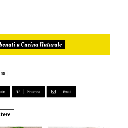
bonati a Cucina Naturale
ana
edin
Pinterest
Email
utore