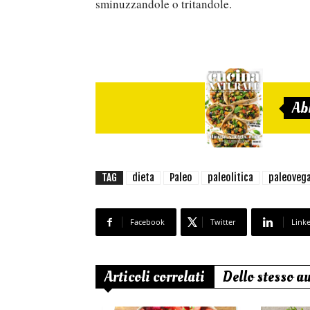
sminuzzandole o tritandole.
Ab
TAG
dieta
Paleo
paleolitica
paleoveg
Facebook
Twitter
Link
Articoli correlati
Dello stesso a